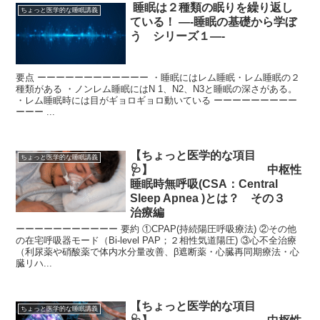
睡眠は２種類の眠りを繰り返し
ちょっと医学的な睡眠講義
ている！ —-睡眠の基礎から学ぼ
う シリーズ１—-
要点 ーーーーーーーーーーーー ・睡眠にはレム睡眠・レム睡眠の２
種類がある ・ノンレム睡眠にはN 1、N2、N3と睡眠の深さがある。
・レム睡眠時には目がギョロギョロ動いている ーーーーーーーーー
ーーー ...
【ちょっと医学的な項目
ちょっと医学的な睡眠講義
🩺】 中枢性
睡眠時無呼吸(CSA：Central
Sleep Apnea )とは？ その３
治療編
ーーーーーーーーーーー 要約 ①CPAP(持続陽圧呼吸療法) ②その他
の在宅呼吸器モード（Bi-level PAP；２相性気道陽圧) ③心不全治療
（利尿薬や硝酸薬で体内水分量改善、β遮断薬・心臓再同期療法・心
臓リハ...
【ちょっと医学的な項目
ちょっと医学的な睡眠講義