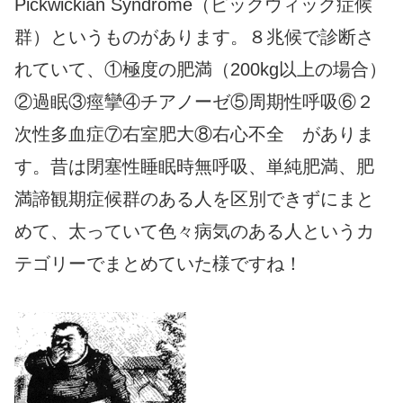
Pickwickian Syndrome（ピックウィック症候
群）というものがあります。８兆候で診断さ
れていて、①極度の肥満（200kg以上の場合）
②過眠③痙攣④チアノーゼ⑤周期性呼吸⑥２
次性多血症⑦右室肥大⑧右心不全 がありま
す。昔は閉塞性睡眠時無呼吸、単純肥満、肥
満諦観期症候群のある人を区別できずにまと
めて、太っていて色々病気のある人というカ
テゴリーでまとめていた様ですね！