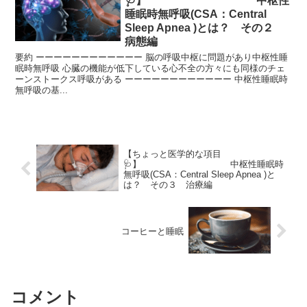
🩺】 中枢性
睡眠時無呼吸(CSA：Central
Sleep Apnea )とは？ その２
病態編
要約 ーーーーーーーーーーーー 脳の呼吸中枢に問題があり中枢性睡
眠時無呼吸 心臓の機能が低下している心不全の方々にも同様のチェ
ーンストークス呼吸がある ーーーーーーーーーーーー 中枢性睡眠時
無呼吸の基...
【ちょっと医学的な項目
🩺】 中枢性睡眠時
無呼吸(CSA：Central Sleep Apnea )と
は？ その３ 治療編
コーヒーと睡眠
コメント