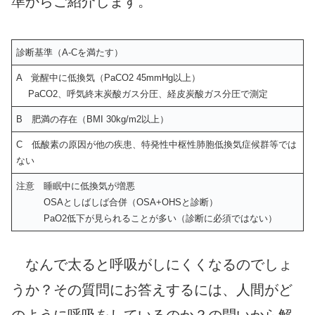
準からご紹介します。
診断基準（A-Cを満たす）
A 覚醒中に低換気（PaCO2 45mmHg以上）
PaCO2、呼気終末炭酸ガス分圧、経皮炭酸ガス分圧で測定
B 肥満の存在（BMI 30kg/m2以上）
C 低酸素の原因が他の疾患、特発性中枢性肺胞低換気症候群等では
ない
注意 睡眠中に低換気が増悪
OSAとしばしば合併（OSA+OHSと診断）
PaO2低下が見られることが多い（診断に必須ではない）
なんで太ると呼吸がしにくくなるのでしょ
うか？その質問にお答えするには、人間がど
のように呼吸をしているのか？の問いから解