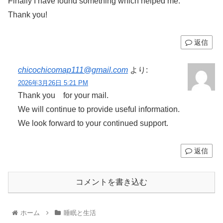
Finally I have found something which helped me.
Thank you!
返信
chicochicomap111@gmail.com
より:
2026年3月26日 5:21 PM
Thank you for your mail.
We will continue to provide useful information.
We look forward to your continued support.
返信
コメントを書き込む
ホーム
睡眠と生活