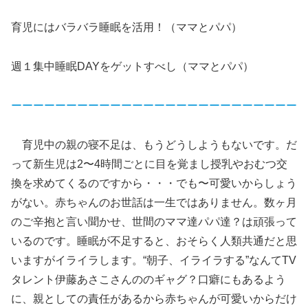
育児にはバラバラ睡眠を活用！（ママとパパ）
週１集中睡眠DAYをゲットすべし（ママとパパ）
ーーーーーーーーーーーーーーーーーーーーーーーーーー
育児中の親の寝不足は、もうどうしようもないです。だ
って新生児は2〜4時間ごとに目を覚まし授乳やおむつ交
換を求めてくるのですから・・・でも〜可愛いからしょう
がない。赤ちゃんのお世話は一生ではありません。数ヶ月
のご辛抱と言い聞かせ、世間のママ達パパ達？は頑張って
いるのです。睡眠が不足すると、おそらく人類共通だと思
いますがイライラします。“朝子、イライラする”なんてTV
タレント伊藤あさこさんののギャグ？口癖にもあるよう
に、親としての責任があるから赤ちゃんが可愛いからだけ