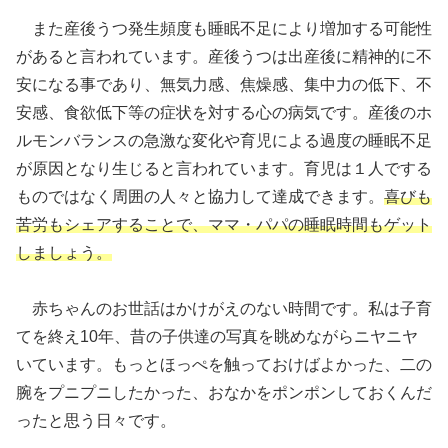
また産後うつ発生頻度も睡眠不足により増加する可能性
があると言われています。産後うつは出産後に精神的に不
安になる事であり、無気力感、焦燥感、集中力の低下、不
安感、食欲低下等の症状を対する心の病気です。産後のホ
ルモンバランスの急激な変化や育児による過度の睡眠不足
が原因となり生じると言われています。育児は１人でする
ものではなく周囲の人々と協力して達成できます。
喜びも
苦労もシェアすることで、ママ・パパの睡眠時間もゲット
しましょう。
赤ちゃんのお世話はかけがえのない時間です。私は子育
てを終え10年、昔の子供達の写真を眺めながらニヤニヤ
いています。もっとほっぺを触っておけばよかった、二の
腕をプニプニしたかった、おなかをポンポンしておくんだ
ったと思う日々です。