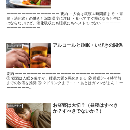
ーーーーーーーーーーーーーー 要約 ・夕食は就寝４時間前まで ・胃
腸（消化管）の働きと深部温度に注目 ・食べてすぐ横になると牛に
はならないけど、消化吸収にも睡眠にもベストではない ーーーーー
ーーーーーーーーー...
アルコールと睡眠・いびきの関係
睡眠と生活
要約 ーーーーーーーーーーーーーーーーーーーーーーーーーーーー
① 寝酒は入眠を促すが、睡眠の質を悪化させる ② 睡眠3〜４時間前
までの飲酒を推奨 ③ ２ドリンクまで・・・あとはガマンがまん！ ー
ーーーーーー...
お昼寝は大切？（昼寝はすべき
睡眠と生活
か？すべきでないか？）