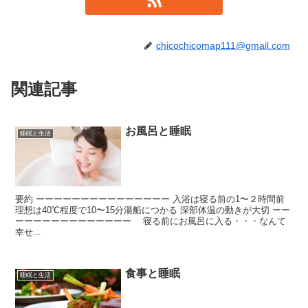
chicochicomap111@gmail.com
関連記事
お風呂と睡眠
睡眠と生活
要約 ーーーーーーーーーーーーーーー 入浴は寝る前の1〜２時間前
理想は40℃程度で10〜15分湯船につかる 深部体温の動きが大切 ーー
ーーーーーーーーーーーーー 寝る前にお風呂に入る・・・なんて
幸せ...
食事と睡眠
睡眠と生活