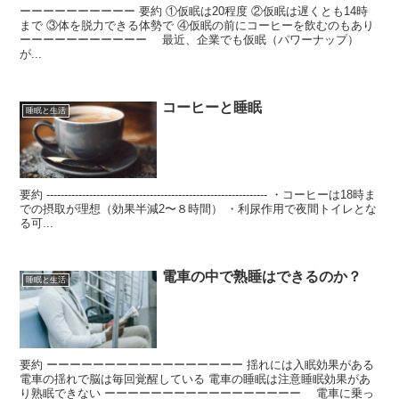
ーーーーーーーーーー 要約 ①仮眠は20程度 ②仮眠は遅くとも14時
まで ③体を脱力できる体勢で ④仮眠の前にコーヒーを飲むのもあり
ーーーーーーーーーーー 最近、企業でも仮眠（パワーナップ）
が...
コーヒーと睡眠
睡眠と生活
要約 -------------------------------------------------------------- ・コーヒーは18時ま
での摂取が理想（効果半減2〜８時間） ・利尿作用で夜間トイレとな
る可...
電車の中で熟睡はできるのか？
睡眠と生活
要約 ーーーーーーーーーーーーーーーーー 揺れには入眠効果がある
電車の揺れで脳は毎回覚醒している 電車の睡眠は注意睡眠効果があ
り熟眠できない ーーーーーーーーーーーーーーーーー 電車に乗っ