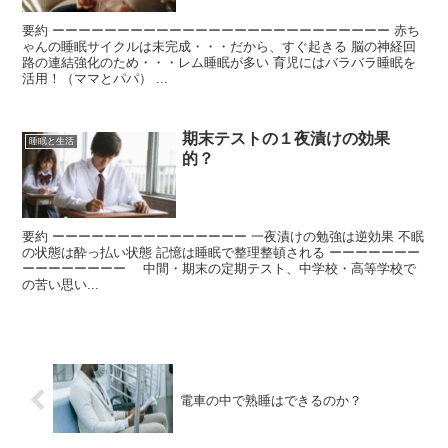
要約 ーーーーーーーーーーーーーーーーーーーーーーーーーー 赤ち
ゃんの睡眠サイクルは未完成・・・だから、すぐ起きる 脳の神経回
路の連結強化のため・・・レム睡眠が多い 育児にはバラバラ睡眠を
活用！（ママとパパ） ...
期末テストの１夜漬けの効果
睡眠と生活
的？
要約 ーーーーーーーーーーーーーーー 一夜漬けの勉強は逆効果 不眠
の状態は酔っ払い状態 記憶は睡眠で整理整頓される ーーーーーーー
ーーーーーーーー 中間・期末の定期テスト、中学校・高等学校で
の苦い思い...
電車の中で熟睡はできるのか？