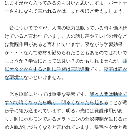
はまず形から入ってみるのも良いと思いますよ！パートナ
ーさんになんて言われるかは、また後ほど考えましょう。
音についてですが、人間の聴力は眠っている時も働き続
けていると言われています。人の話し声やテレビの音など
は覚醒作用があると言われています。寝ながら学習効果
が・・・なんて教材を勧められたこともあるのではないで
しょうか？学習にとっては良い？のかもしれませんが、
睡
眠オタクからすると睡眠学習は言語道断
です。
寝室は静か
な環境で
ないといけません。
光も睡眠にとっては重要な要素です。
我々人間は動物で
すので暗くなったら眠り、明るくなったら起きる
ことが遺
伝子に組み込まれています。明るい光には覚醒作用があ
り、睡眠ホルモンであるメラトニンの分泌抑制が生じるた
め入眠がしづらくなると言われています。帰宅〜夕食と数