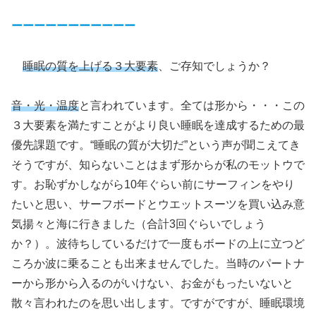
ーーーーーーーーーーー
睡眠の質を上げる３大要素
、ご存知でしょうか？
音・光・温度
と言われています。全ては形から・・・この
３大要素を満たすことがより良い睡眠を達成するための最
優先課題です。“睡眠の質が大切だ”という声が聞こえてき
そうですが、知らないことはまず形からが私のモットウで
す。お恥ずかしながら10年ぐらい前にサーフィンをやり
たいと思い、サーフボードとウエットスーツを買い込み意
気揚々と海に行きました（合計3回ぐらいでしょう
か？）。波待ちしているだけで一度もボードの上に立つど
ころか波に乗ることも出来ませんでした。当時のパートナ
ーから形から入るのがいけない、お金がもったいないと
散々言われたのを思い出します。ですがですが、睡眠環境