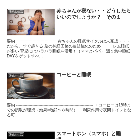
赤ちゃんが寝ない・・どうしたら
睡眠と生活
いいのでしょうか？ その１
要約 ーーーーーーーーーー 赤ちゃんの睡眠サイクルは未完成・・・
だから、すぐ起きる 脳の神経回路の連結強化のため・・・レム睡眠
が多い 育児にはバラバラ睡眠を活用！（ママとパパ） 週１集中睡眠
DAYをゲットすべ...
コーヒーと睡眠
睡眠と生活
要約 -------------------------------------------------------------- ・コーヒーは18時ま
での摂取が理想（効果半減2〜８時間） ・利尿作用で夜間トイレとな
る可...
スマートホン（スマホ）と睡
睡眠と生活