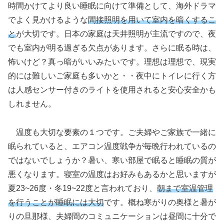
時間かけてより良い睡眠に向けて準備として、海外ドラマ
でよく見かけるような
間接照明を用いて室内を暗くするこ
と
が大切です。日本の家庭は天井照明が主流ですので、夜
でも室内が明る過ぎる欠点があります。さらに眠る時は、
怖いけど？真っ暗がいいみたいです。理想は理想で、現実
的には難しいご家庭も多いかと・・夜中にトイレに行く方
は人感センサー付きのライトを使用されると安心安全かも
しれません。
温度も大切な要素の１つです。ご夫婦やご家族で一緒に
眠られていると、エアコン温度戦争が毎晩行われているの
ではないでしょうか？暑い、寒い部屋で眠ると睡眠の質が
悪くなります。寝室の温度はお好みもあるかと思いますが
夏23~26度・冬19~22度と言われており、
朝まで室温管理
を行うことが睡眠には大切
です。概ね寒がりの奥様と暑が
りの旦那様、夫婦間のコミュニケーションは昼間に十分で