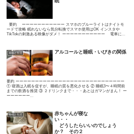
眠
要約 ーーーーーーーーーーー スマホのブルーライトはナイトモ
ードで攻略 眠れないなら気分転換でスマホ使用はOK インスタや
TikTokの刺激ある映像がダメ！ ーーーーーーーーーーー 電車に...
アルコールと睡眠・いびきの関係
睡眠と生活
要約 ーーーーーーーーーーーーーーーーーーーーーーーーーーーー
① 寝酒は入眠を促すが、睡眠の質を悪化させる ② 睡眠3〜４時間前
までの飲酒を推奨 ③ ２ドリンクまで・・・あとはガマンがまん！ ー
ーーーーーー...
赤ちゃんが寝な
睡眠と生活
い・・
どうしたらいいのでしょう
か？ その２